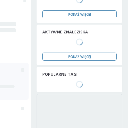
POKAŻ WIĘCEJ
AKTYWNE ZNALEZISKA
POKAŻ WIĘCEJ
POPULARNE TAGI