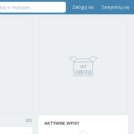
Zaloguj się
Zarejestruj się
AKTYWNE WPISY