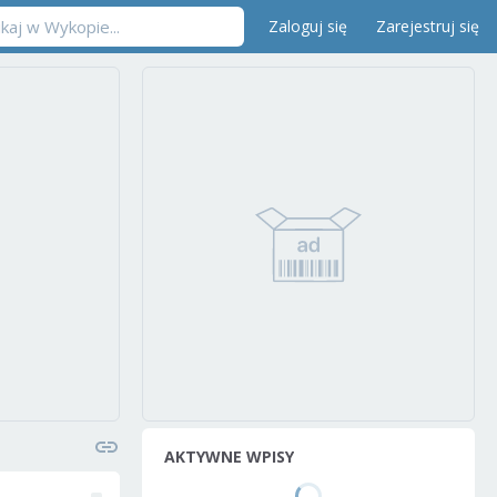
Zaloguj się
Zarejestruj się
AKTYWNE WPISY