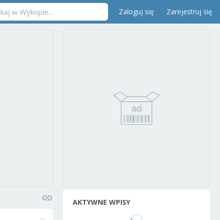
Zaloguj się
Zarejestruj się
AKTYWNE WPISY