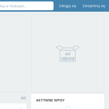
Zaloguj się
Zarejestruj się
AKTYWNE WPISY