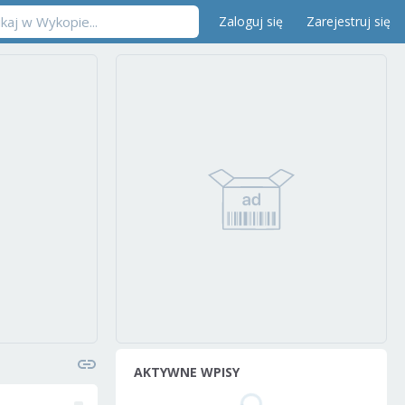
Zaloguj się
Zarejestruj się
AKTYWNE WPISY