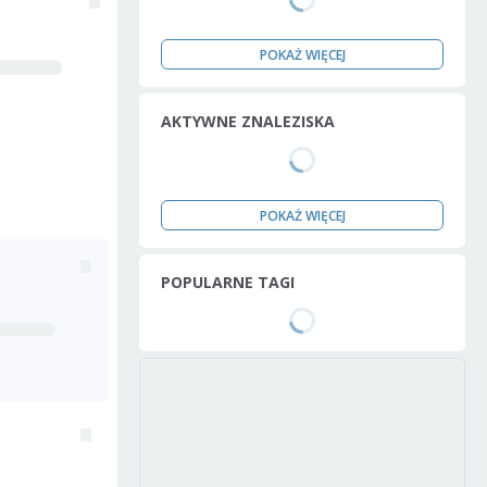
POKAŻ WIĘCEJ
AKTYWNE ZNALEZISKA
POKAŻ WIĘCEJ
POPULARNE TAGI