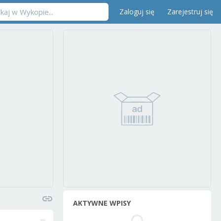
Zaloguj się
Zarejestruj się
AKTYWNE WPISY