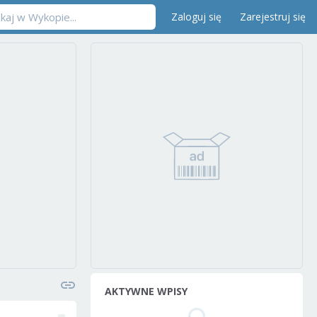
Zaloguj się
Zarejestruj się
AKTYWNE WPISY