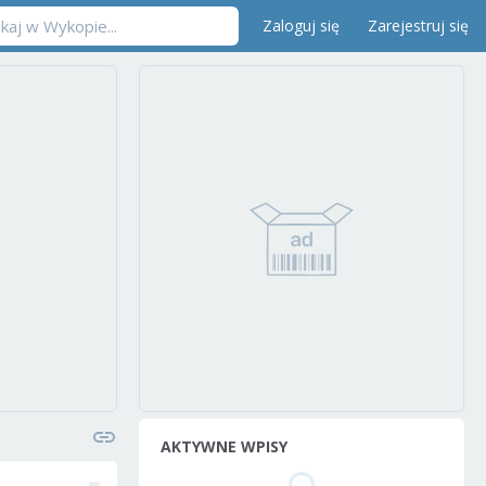
Zaloguj się
Zarejestruj się
AKTYWNE WPISY