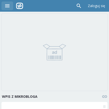
Zaloguj się
WPIS Z MIKROBLOGA