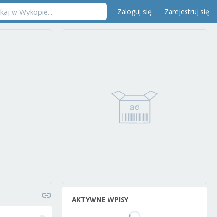
Zaloguj się
Zarejestruj się
AKTYWNE WPISY