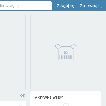
Zaloguj się
Zarejestruj się
AKTYWNE WPISY