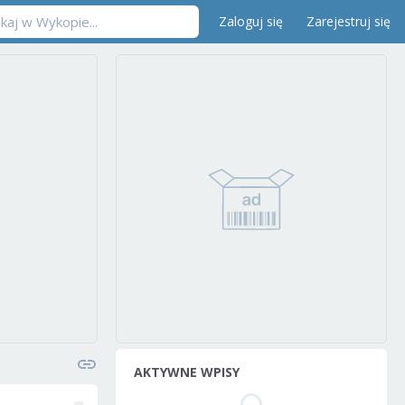
Zaloguj się
Zarejestruj się
AKTYWNE WPISY