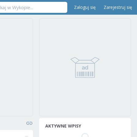
Zaloguj się
Zarejestruj się
AKTYWNE WPISY