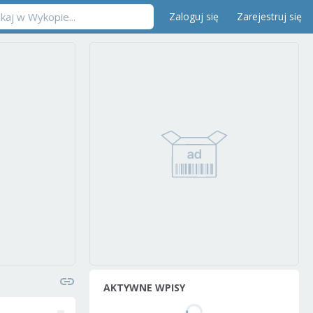
Zaloguj się
Zarejestruj się
AKTYWNE WPISY