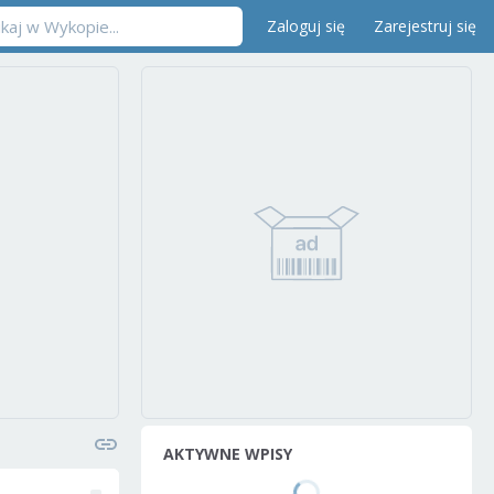
Zaloguj się
Zarejestruj się
AKTYWNE WPISY