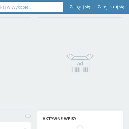
Zaloguj się
Zarejestruj się
AKTYWNE WPISY