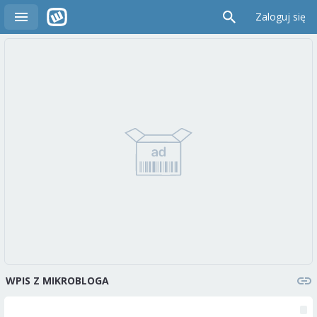
Zaloguj się
WPIS Z MIKROBLOGA