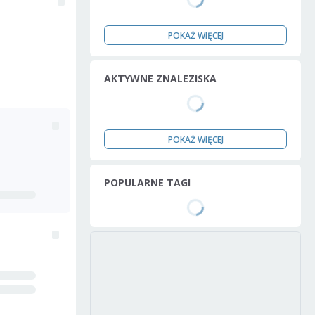
POKAŻ WIĘCEJ
AKTYWNE ZNALEZISKA
POKAŻ WIĘCEJ
POPULARNE TAGI