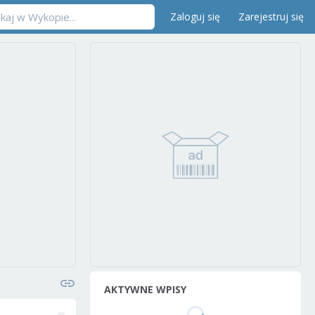
Zaloguj się
Zarejestruj się
AKTYWNE WPISY