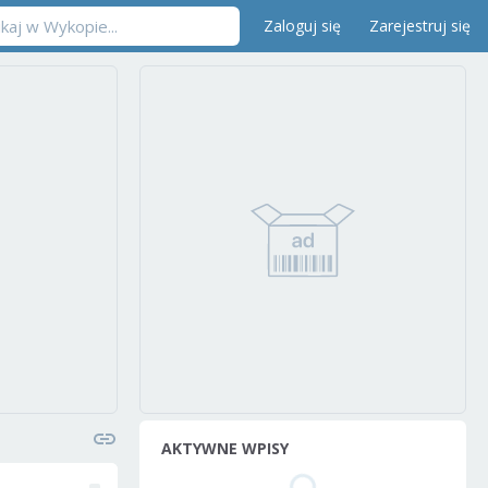
Zaloguj się
Zarejestruj się
AKTYWNE WPISY