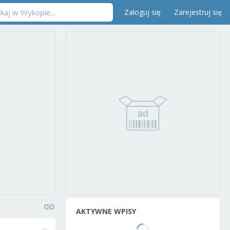
Zaloguj się
Zarejestruj się
AKTYWNE WPISY