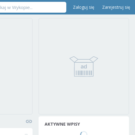
Zaloguj się
Zarejestruj się
AKTYWNE WPISY