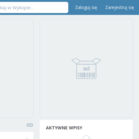
Zaloguj się
Zarejestruj się
AKTYWNE WPISY