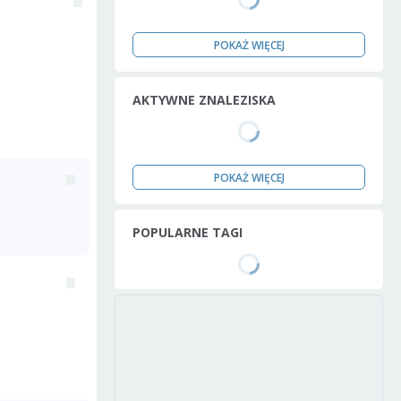
POKAŻ WIĘCEJ
AKTYWNE ZNALEZISKA
POKAŻ WIĘCEJ
POPULARNE TAGI