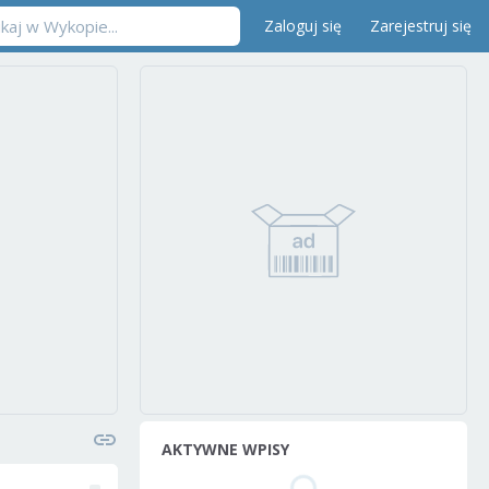
Zaloguj się
Zarejestruj się
AKTYWNE WPISY