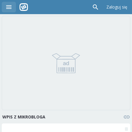
Zaloguj się
WPIS Z MIKROBLOGA