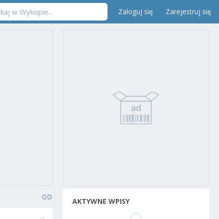
Zaloguj się
Zarejestruj się
AKTYWNE WPISY