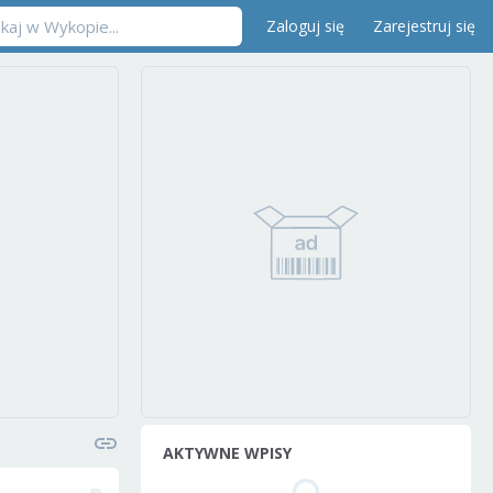
Zaloguj się
Zarejestruj się
AKTYWNE WPISY