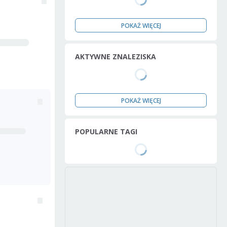
POKAŻ WIĘCEJ
AKTYWNE ZNALEZISKA
POKAŻ WIĘCEJ
POPULARNE TAGI