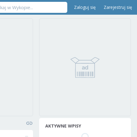
Zaloguj się
Zarejestruj się
AKTYWNE WPISY