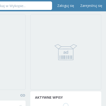
Zaloguj się
Zarejestruj się
AKTYWNE WPISY