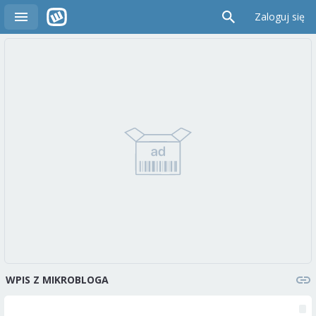
Zaloguj się
WPIS Z MIKROBLOGA