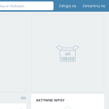
Zaloguj się
Zarejestruj się
AKTYWNE WPISY