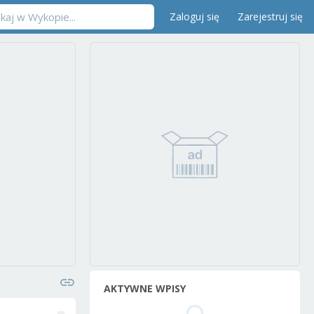
Zaloguj się
Zarejestruj się
AKTYWNE WPISY