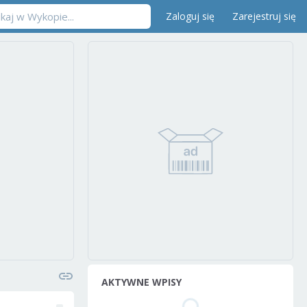
Zaloguj się
Zarejestruj się
AKTYWNE WPISY