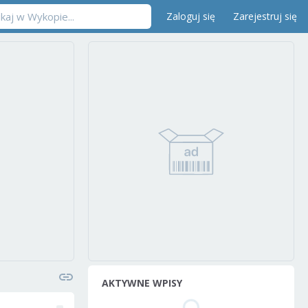
Zaloguj się
Zarejestruj się
AKTYWNE WPISY