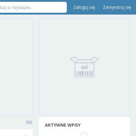
Zaloguj się
Zarejestruj się
AKTYWNE WPISY