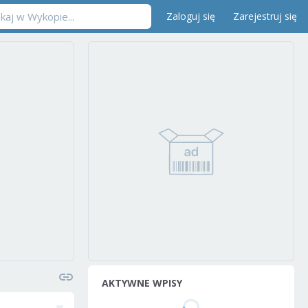
Zaloguj się
Zarejestruj się
AKTYWNE WPISY