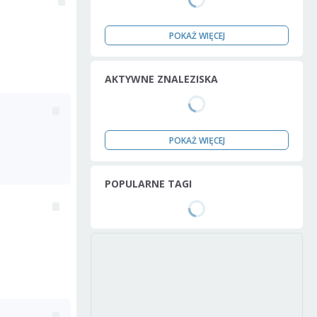
POKAŻ WIĘCEJ
AKTYWNE ZNALEZISKA
POKAŻ WIĘCEJ
POPULARNE TAGI