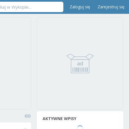
Zaloguj się
Zarejestruj się
AKTYWNE WPISY