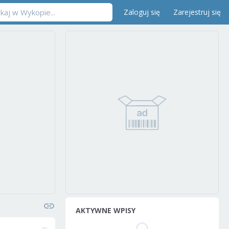
Zaloguj się
Zarejestruj się
AKTYWNE WPISY