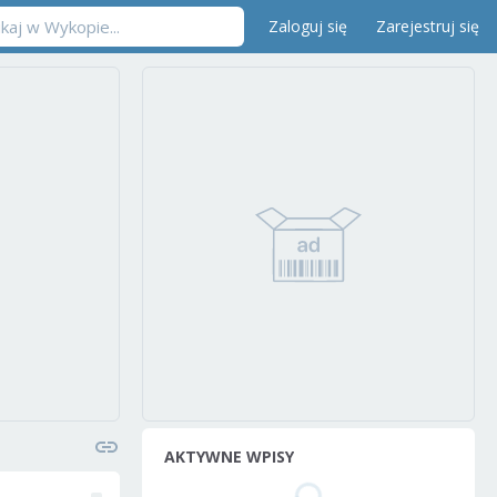
Zaloguj się
Zarejestruj się
AKTYWNE WPISY