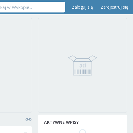
Zaloguj się
Zarejestruj się
AKTYWNE WPISY