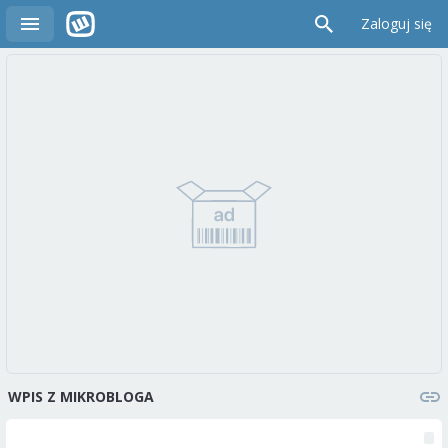
Zaloguj się
WPIS Z MIKROBLOGA