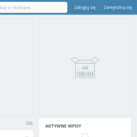
Zaloguj się
Zarejestruj się
AKTYWNE WPISY