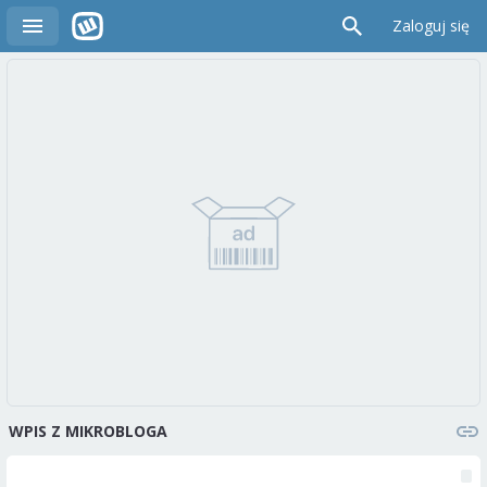
Zaloguj się
WPIS Z MIKROBLOGA