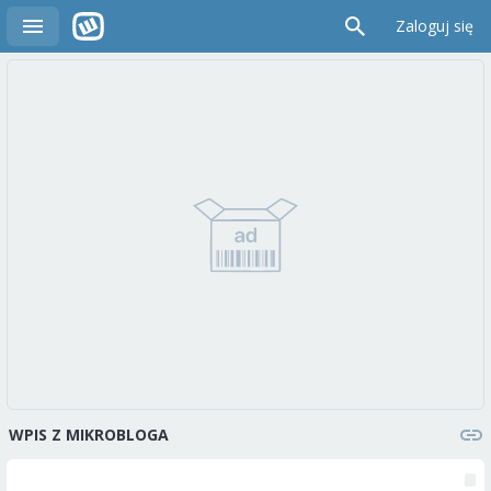
Zaloguj się
WPIS Z MIKROBLOGA