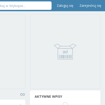
Zaloguj się
Zarejestruj się
AKTYWNE WPISY