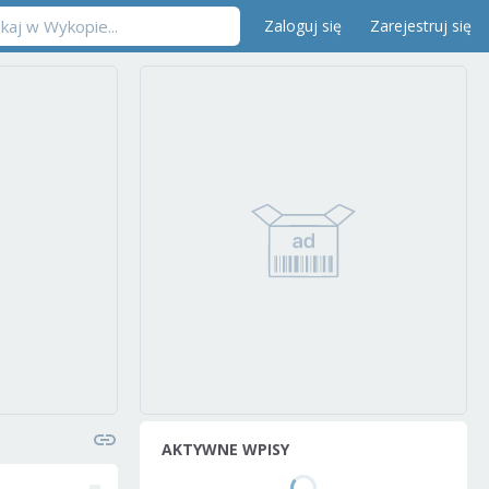
Zaloguj się
Zarejestruj się
AKTYWNE WPISY