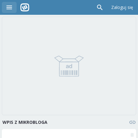
Zaloguj się
WPIS Z MIKROBLOGA