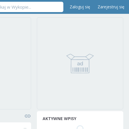
Zaloguj się
Zarejestruj się
AKTYWNE WPISY