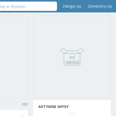
Zaloguj się
Zarejestruj się
AKTYWNE WPISY