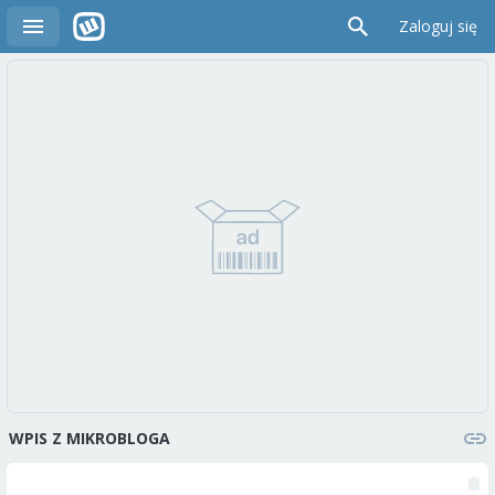
Zaloguj się
WPIS Z MIKROBLOGA